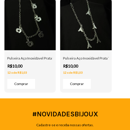
Pulseira Aço Inoxidável Prata Maçãs
Pulseira Aço Inoxidável Prata Torres
R$10,00
R$10,00
12
x
de
R$1,03
12
x
de
R$1,03
#NOVIDADESBIJOUX
Cadastre-se e receba nossas ofertas.