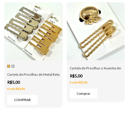
Cartela de Presilhas e Xuxinha de Met
Cartela de Presilhas de Metal Retangular Ondas - Dourado e Prata
R$5,00
R$5,00
6
x
de
R$1,00
6
x
de
R$1,00
COMPRAR