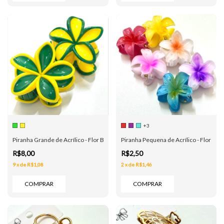
+3
Piranha Grande de Acrílico - Flor Brasil - Verde e Amarelo
Piranha Pequena de Acrílico - Flor - 6 
R$8,00
R$2,50
9
x
de
R$1,08
2
x
de
R$1,46
COMPRAR
COMPRAR