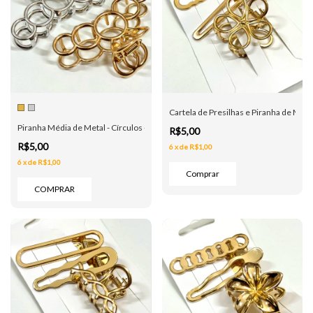
Cartela de Presilhas e Piranha de Metal
Piranha Média de Metal - Círculos - Dourada e Prata
R$5,00
R$5,00
6
x
de
R$1,00
6
x
de
R$1,00
COMPRAR