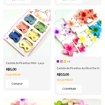
+3
Cartela de Piranhas Mini - Laço
Cartela de Piranhas Acrílico Flor New 
R$5,00
R$10,00
6
x
de
R$1,00
12
x
de
R$1,03
COMPRAR