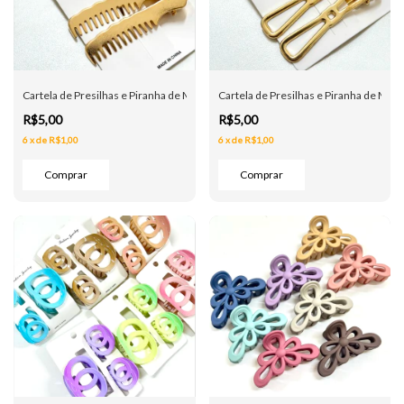
Cartela de Presilhas e Piranha de Metal - Arco Flor - Dourada
Cartela de Presilhas e Piranha de Meta
R$5,00
R$5,00
6
x
de
R$1,00
6
x
de
R$1,00