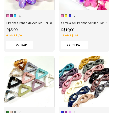
+1
+3
Piranha Grande de Acrílico Flor Degradê Metalizada - 4 Cores
Cartela de Piranhas Acrílico Flor - 1 G
R$5,00
R$10,00
6
x
de
R$1,00
12
x
de
R$1,03
COMPRAR
COMPRAR
+7
+9