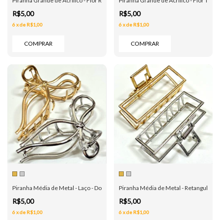
Piranha Grande de Acrílico - Flor Redonda Cristais - 4 Cores
Piranha Grande de Acrílico - Flor Tran
R$5,00
R$5,00
6
x
de
R$1,00
6
x
de
R$1,00
COMPRAR
COMPRAR
Piranha Média de Metal - Laço - Dourada e Prata
Piranha Média de Metal - Retangular - 
R$5,00
R$5,00
6
x
de
R$1,00
6
x
de
R$1,00