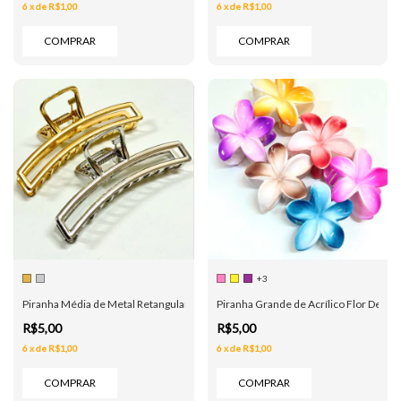
6
x
de
R$1,00
6
x
de
R$1,00
COMPRAR
COMPRAR
+3
Piranha Média de Metal Retangular - Dourada e Prata
Piranha Grande de Acrílico Flor Degrad
R$5,00
R$5,00
6
x
de
R$1,00
6
x
de
R$1,00
COMPRAR
COMPRAR