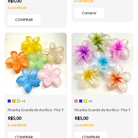
R$5,00
6
x
de
R$1,00
6
x
de
R$1,00
COMPRAR
+3
+3
Piranha Grande de Acrílico - Flor Transparente Leitosa - 6 Cores
Piranha Grande de Acrílico - Flor Tran
R$5,00
R$5,00
6
x
de
R$1,00
6
x
de
R$1,00
COMPRAR
COMPRAR