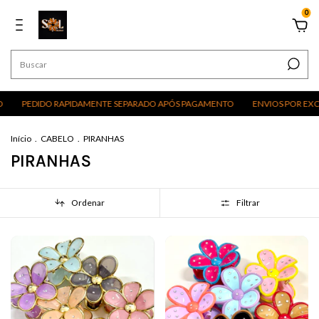
0
APIDAMENTE SEPARADO APÓS PAGAMENTO
ENVIOS POR EXCURSÕES, CORR
Início
.
CABELO
.
PIRANHAS
PIRANHAS
Ordenar
Filtrar