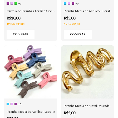
+3
+5
Cartela de Piranhas Acrílico Círculos - 1 Grande 2 Média - 6 Cores
Piranha Média de Acrílico - Floral - 8 c
R$10,00
R$5,00
12
x
de
R$1,03
6
x
de
R$1,00
COMPRAR
COMPRAR
+5
Piranha Média de Metal Dourada - On
Piranha Média de Acrílico - Laço - 8 cores
R$5,00