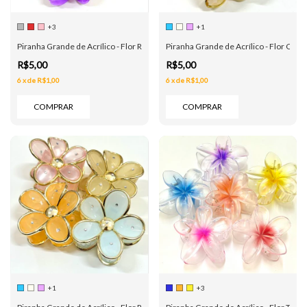
+3
+1
Piranha Grande de Acrílico - Flor Rajada Cristais - 6 Cores
Piranha Grande de Acrílico - Flor Crista
R$5,00
R$5,00
6
x
de
R$1,00
6
x
de
R$1,00
COMPRAR
COMPRAR
+1
+3