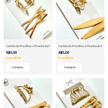
Cartela de Presilhas e Piranha de Metal - Coração - Dourada
Cartela de Presilhas e Piranha de Meta
R$5,00
R$5,00
6
x
de
R$1,00
6
x
de
R$1,00