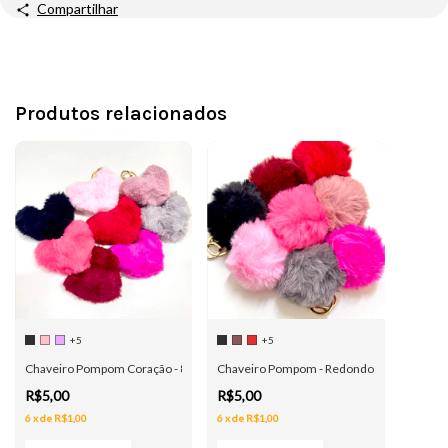
Compartilhar
Produtos relacionados
+5
+5
Chaveiro Pompom Coração - 8 Cores
Chaveiro Pompom - Redondo - 8 Cores
R$5,00
R$5,00
6
x
de
R$1,00
6
x
de
R$1,00