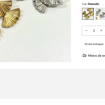
Cor:
Dourado
13
em estoque
Meios de e