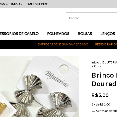
OMO COMPRAR
MEUS PEDIDOS
ESSÓRIOS DE CABELO
FOLHEADOS
BOLSAS
LENÇOS
ENTREGAS DE SEGUNDA A SÁBADO
PEDIDO RAPIDAMENTE S
Início
.
BIJUTERI
e Prata
Brinco 
Dourad
R$5,00
6
x de
R$1,00
Ver mais detal