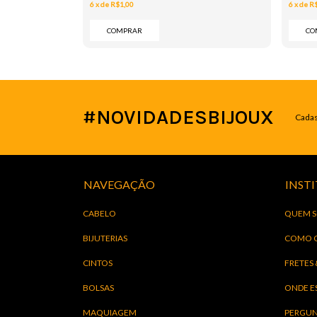
6
x
de
R$1,00
6
x
de
R
COMPRAR
CO
#NOVIDADESBIJOUX
Cadas
NAVEGAÇÃO
INST
CABELO
QUEM 
BIJUTERIAS
COMO 
CINTOS
FRETES
BOLSAS
ONDE E
MAQUIAGEM
PERGUN