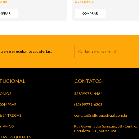
$1,00
6
x
de
R$1,00
MPRAR
COMPRAR
tre-se e receba nossas ofertas.
ITUCIONAL
CONTATOS
SOMOS
5585997814484
COMPRAR
(85) 99771-6508
 & ENTREGAS
contato@solbijouxoficial.com.br
STAMOS
Rua Governador Sampaio, 58 - Centro,
Fortaleza - CE, 60055-050
TAS FREQUENTES