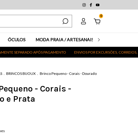
0
ÓCULOS
MODA PRAIA / ARTESANAIS
MAQUIAGEM
EPARADO APÓS PAGAMENTO
ENVIOS POR EXCURSÕES, CORREIOS, AÉREO E
AS
.
BRINCOS BIJOUX
.
Brinco Pequeno - Corais - Dourado
Pequeno - Corais -
o e Prata
hes