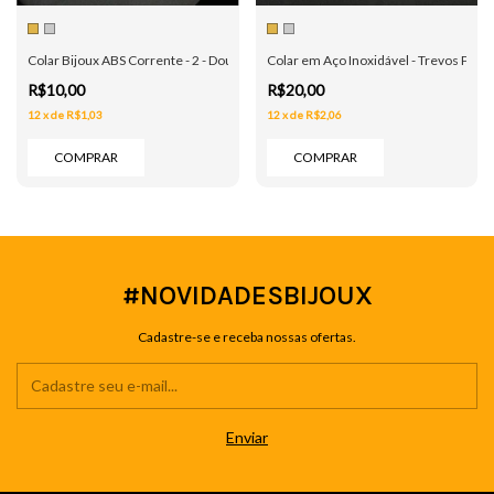
Colar Bijoux ABS Corrente - 2 - Dourado e Prata
Colar em Aço Inoxidável - Trevos Preto
R$10,00
R$20,00
12
x
de
R$1,03
12
x
de
R$2,06
COMPRAR
COMPRAR
#NOVIDADESBIJOUX
Cadastre-se e receba nossas ofertas.