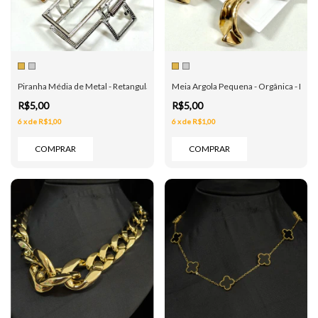
Piranha Média de Metal - Retangular - Dourada e Prata
Meia Argola Pequena - Orgânica - Dour
R$5,00
R$5,00
6
x
de
R$1,00
6
x
de
R$1,00
COMPRAR
COMPRAR