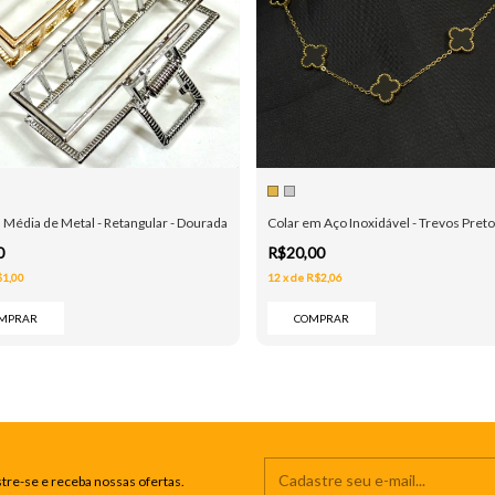
 Média de Metal - Retangular - Dourada e Prata
Colar em Aço Inoxidável - Trevos Preto
0
R$20,00
$1,00
12
x
de
R$2,06
MPRAR
COMPRAR
tre-se e receba nossas ofertas.