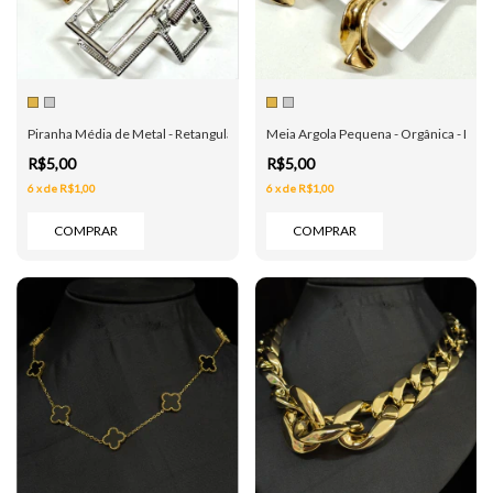
Piranha Média de Metal - Retangular - Dourada e Prata
Meia Argola Pequena - Orgânica - Dour
R$5,00
R$5,00
6
x
de
R$1,00
6
x
de
R$1,00
COMPRAR
COMPRAR