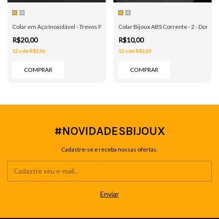
Colar em Aço Inoxidável - Trevos Pretos - Dourado e Prata
Colar Bijoux ABS Corrente - 2 - Dourad
R$20,00
R$10,00
12
x
de
R$2,06
12
x
de
R$1,03
COMPRAR
COMPRAR
#NOVIDADESBIJOUX
Cadastre-se e receba nossas ofertas.