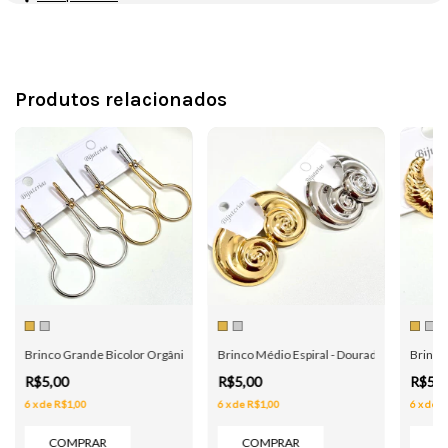
Produtos relacionados
ra - Dourado e Prata
Brinco Grande Bicolor Orgânico - Dourado e Prata
Brinco Médio Espiral - Dourado e Prata
Brinco
R$5,00
R$5,00
R$5,
6
x
de
R$1,00
6
x
de
R$1,00
6
x
de
R
COMPRAR
COMPRAR
C