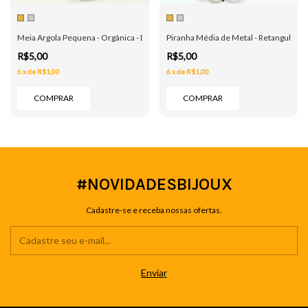
Meia Argola Pequena - Orgânica - Dourado e Prata
Piranha Média de Metal - Retangular - 
R$5,00
R$5,00
6
x
de
R$1,00
6
x
de
R$1,00
COMPRAR
COMPRAR
#NOVIDADESBIJOUX
Cadastre-se e receba nossas ofertas.