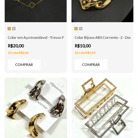
Colar em Aço Inoxidável - Trevos Pretos - Dourado e Prata
Colar Bijoux ABS Corrente - 2 - Dourad
R$20,00
R$10,00
12
x
de
R$2,06
12
x
de
R$1,03
COMPRAR
COMPRAR