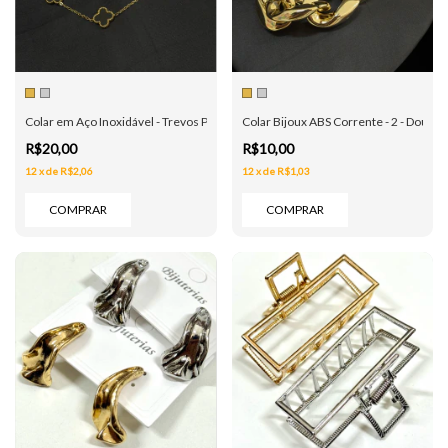
Colar em Aço Inoxidável - Trevos Pretos - Dourado e Prata
Colar Bijoux ABS Corrente - 2 - Dourad
R$20,00
R$10,00
12
x
de
R$2,06
12
x
de
R$1,03
COMPRAR
COMPRAR