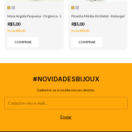
Meia Argola Pequena - Orgânica - Dourado e Prata
Piranha Média de Metal - Retangular - 
R$5,00
R$5,00
6
x
de
R$1,00
6
x
de
R$1,00
COMPRAR
COMPRAR
#NOVIDADESBIJOUX
Cadastre-se e receba nossas ofertas.