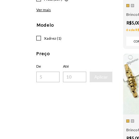
Ver mais
Brinco 
R$5,0
Modelo
6
x
de
R$
Xadrez (1)
CO
Preço
De
Até
Aplicar
Brinco 
R$5,0