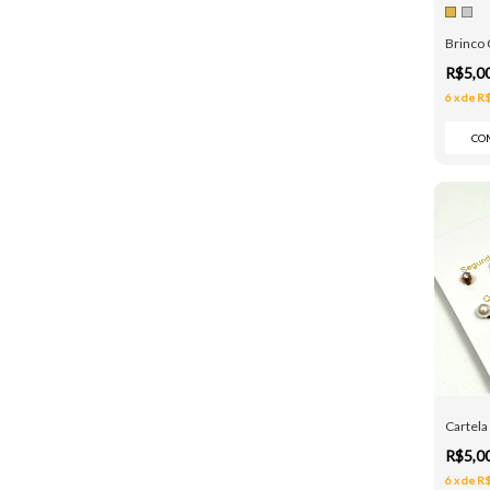
Brinco 
R$5,0
6
x
de
R$
CO
Cartela
R$5,0
6
x
de
R$