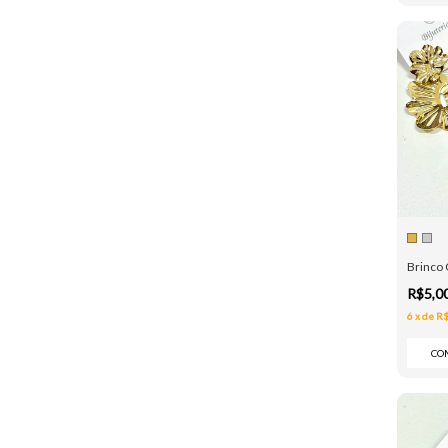
Brinco 
R$5,0
6
x
de
R$
CO