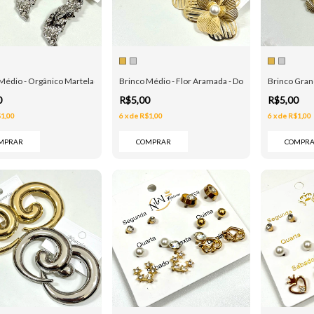
Médio - Orgânico Martelado - Dourado e Prata
Brinco Médio - Flor Aramada - Dourado e Prata
Brinco Grand
0
R$5,00
R$5,00
1,00
6
x
de
R$1,00
6
x
de
R$1,00
MPRAR
COMPRAR
COMPR