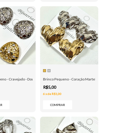
eno - Cravejado - Dourado e Prata
Brinco Pequeno - Coração Martelado - Dourado e Prata
R$5,00
6
x
de
R$1,00
AR
COMPRAR