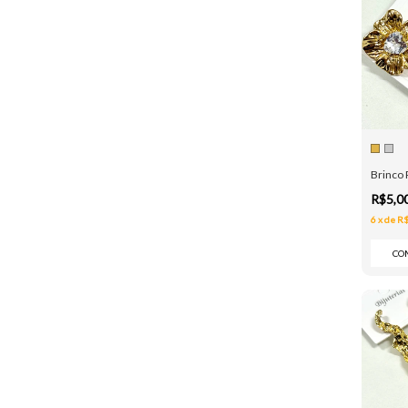
Brinco 
R$5,0
6
x
de
R$
CO