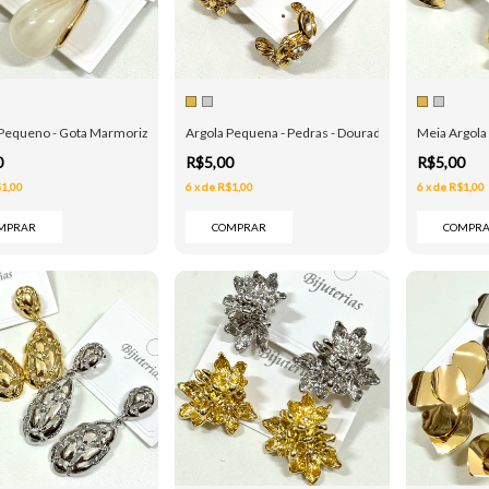
Pequeno - Gota Marmorizada - Dourado e Prata
Argola Pequena - Pedras - Dourado e Prata
Meia Argola 
0
R$5,00
R$5,00
1,00
6
x
de
R$1,00
6
x
de
R$1,00
MPRAR
COMPRAR
COMPR