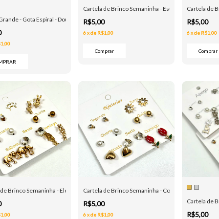
Cartela de Brinco Semaninha - Estrelas e Coração -
Cartela de 
Grande - Gota Espiral - Dourado e Prata
R$5,00
R$5,00
0
6
x
de
R$1,00
6
x
de
R$1,00
1,00
MPRAR
 de Brinco Semaninha - Elefante e Borboletas - Dourado
Cartela de Brinco Semaninha - Coração e Rosa - Do
Cartela de B
0
R$5,00
R$5,00
1,00
6
x
de
R$1,00