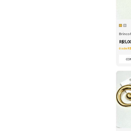
Brinco 
R$5,0
6
x
de
R$
CO