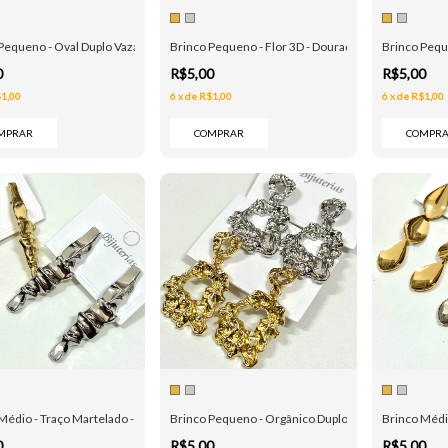
Pequeno - Oval Duplo Vazado - Dourado e Prata
Brinco Pequeno - Flor 3D - Dourado e Prata
Brinco Peque
0
R$5,00
R$5,00
1,00
6
x
de
R$1,00
6
x
de
R$1,00
MPRAR
COMPRAR
COMPR
Médio - Traço Martelado - Dourado e Prata
Brinco Pequeno - Orgânico Duplo - Dourado e Prata
Brinco Médio
0
R$5,00
R$5,00