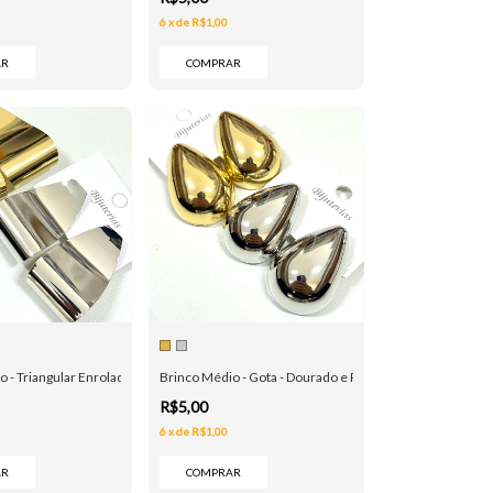
6
x
de
R$1,00
AR
COMPRAR
 - Triangular Enrolado - Dourado e Prata
Brinco Médio - Gota - Dourado e Prata
R$5,00
6
x
de
R$1,00
AR
COMPRAR