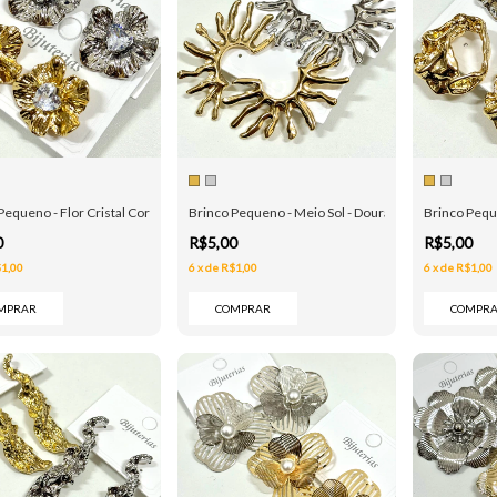
Pequeno - Flor Cristal Coração - Dourado e Prata
Brinco Pequeno - Meio Sol - Dourado e Prata
Brinco Peque
0
R$5,00
R$5,00
1,00
6
x
de
R$1,00
6
x
de
R$1,00
MPRAR
COMPRAR
COMPR