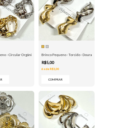
no - Circular Orgânico - Dourado e Prata
Brinco Pequeno - Torcido - Dourado e Prata
R$5,00
6
x
de
R$1,00
AR
COMPRAR