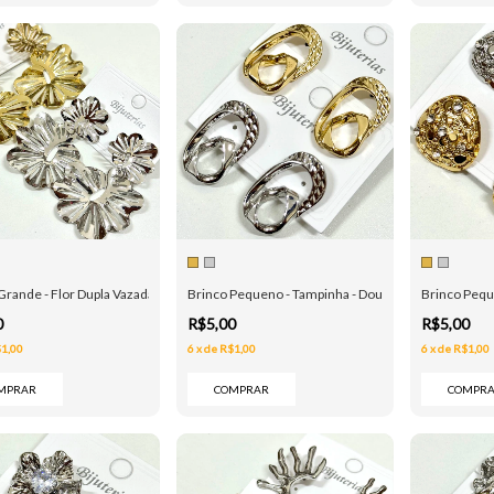
Grande - Flor Dupla Vazada - Dourado e Prata
Brinco Pequeno - Tampinha - Dourado e Prata
Brinco Pequ
0
R$5,00
R$5,00
1,00
6
x
de
R$1,00
6
x
de
R$1,00
MPRAR
COMPRAR
COMPR