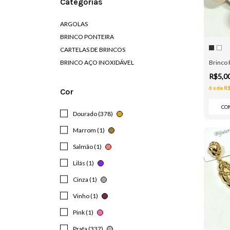
Categorias
ARGOLAS
BRINCO PONTEIRA
CARTELAS DE BRINCOS
BRINCO AÇO INOXIDÁVEL
Brinco 
R$5,0
6
x
de
R$
Cor
CO
Dourado (378)
Marrom (1)
Salmão (1)
Lilás (1)
Cinza (1)
Vinho (1)
Pink (1)
Prata (337)