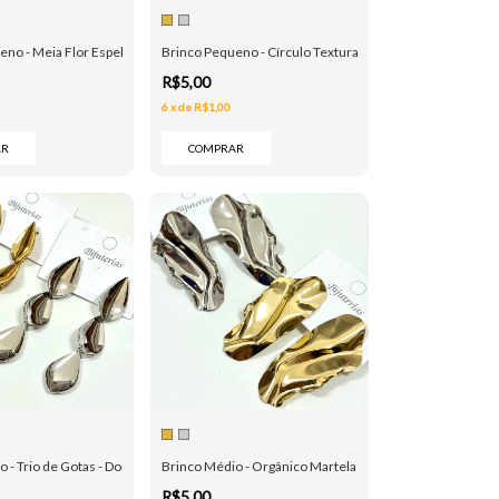
no - Meia Flor Espelhada - Dourado e Prata
Brinco Pequeno - Círculo Texturado - Dourado e Prata
R$5,00
6
x
de
R$1,00
AR
COMPRAR
 - Trio de Gotas - Dourado e Prata
Brinco Médio - Orgânico Martelado - Dourado e Prata
R$5,00