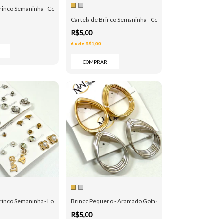
 Dourado
Brinco Semaninha - Coração e Mariposa - Dourado
Cartela de Brinco Semaninha - Coqueiro e Cereja - Doura
R$5,00
6
x
de
R$1,00
COMPRAR
urado
rinco Semaninha - Love e Flor - Dourado e Prata
Brinco Pequeno - Aramado Gota - Dourado e Prata
R$5,00