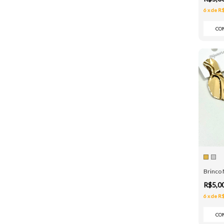
6
x
de
R$
CO
Brinco 
R$5,0
6
x
de
R$
CO