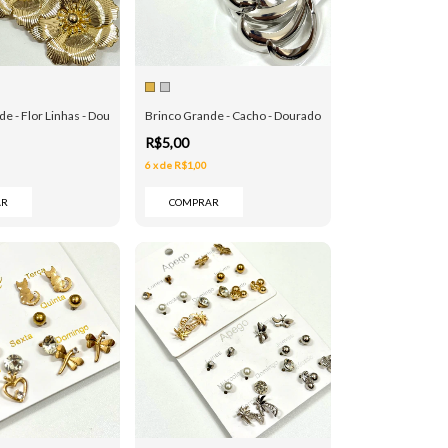
e - Flor Linhas - Dourado e Prata
Brinco Grande - Cacho - Dourado e Prata
R$5,00
6
x
de
R$1,00
AR
COMPRAR