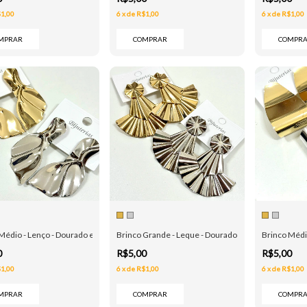
1,00
6
x
de
R$1,00
6
x
de
R$1,00
MPRAR
COMPRAR
COMPR
Médio - Lenço - Dourado e Prata
Brinco Grande - Leque - Dourado e Prata
Brinco Médio
0
R$5,00
R$5,00
1,00
6
x
de
R$1,00
6
x
de
R$1,00
MPRAR
COMPRAR
COMPR